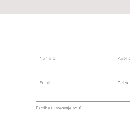
er
ta
os
JE
uí