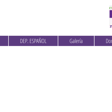
DEP. ESPAÑOL
Galería
Do