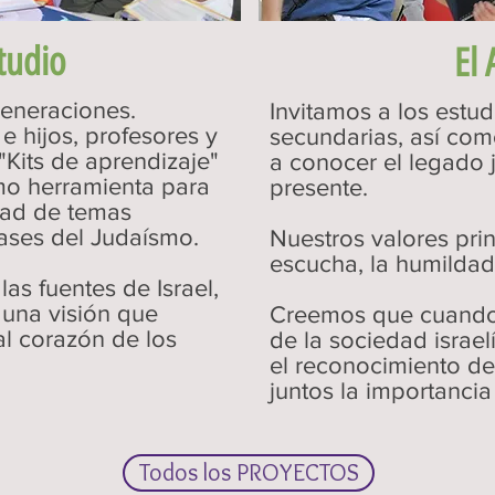
tudio
El
generaciones.
Invitamos a los estu
e hijos, profesores y
secundarias, así com
Kits de aprendizaje"
a conocer el legado 
mo herramienta para
presente.
dad de temas
ases del Judaísmo.
Nuestros valores prin
escucha, la humildad
las fuentes de Israel,
una visión que
Creemos que cuando
al corazón de los
de la sociedad israel
el reconocimiento de
juntos la importanci
Todos los PROYECTOS