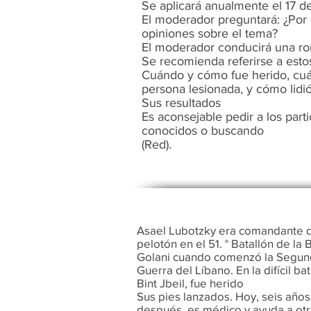
Se aplicará anualmente el 17 de
El moderador preguntará: ¿Por 
opiniones sobre el tema?
El moderador conducirá una rond
Se recomienda referirse a esto
Cuándo y cómo fue herido, cuál 
persona lesionada, y cómo lidió
Sus resultados
Es aconsejable pedir a los part
conocidos o buscando
(Red).
Asael Lubotzky era comandante 
pelotón en el 51. ° Batallón de la 
Golani cuando comenzó la Segu
Guerra del Líbano. En la difícil bat
Bint Jbeil, fue herido
Sus pies lanzados. Hoy, seis años
después, es médico y ayuda a otr