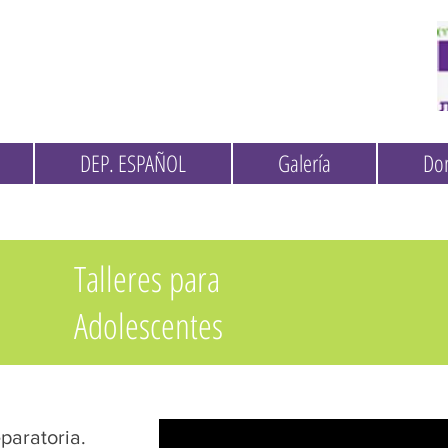
DEP. ESPAÑOL
Galería
Do
Talleres para
Adolescentes
paratoria.