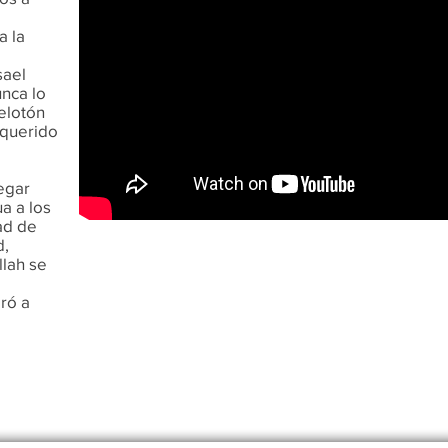
a la
sael
unca lo
elotón
equerido
egar
a a los
ad de
d,
llah se
aró a