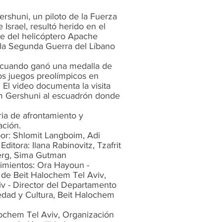
shuni, un piloto de la Fuerza
 Israel, resultó herido en el
e del helicóptero Apache
 la Segunda Guerra del Líbano
cuando ganó una medalla de
os juegos preolímpicos en
 El video documenta la visita
 Gershuni al escuadrón donde
ria de afrontamiento y
ación.
por: Shlomit Langboim, Adi
Editora: Ilana Rabinovitz, Tzafrit
rg, Sima Gutman
imientos: Ora Hayoun -
 de Beit Halochem Tel Aviv,
iv - Director del Departamento
dad y Cultura, Beit Halochem
ochem Tel Aviv, Organización