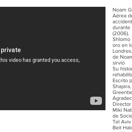
Noam Ger
Aérea de
accident
durante
(2006).
Shlomo 
oro en l
Londres.
de Noam
sirvió
Su histo
rehabilit
Escrito 
Shapira, 
Greenbe
Agradec
Director
Miki Nat
de Socie
Tel Aviv
Beit Hal