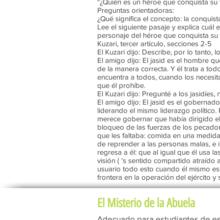
"¿Quién es un héroe que conquista su v
Preguntas orientadoras:
¿Qué significa el concepto: la conquista
Lee el siguiente pasaje y explica cuál 
personaje del héroe que conquista su 
Kuzari, tercer artículo, secciones 2-5
El Kuzari dijo: Describe, por lo tanto, 
El amigo dijo: El jasid es el hombre q
de la manera correcta. Y él trata a to
encuentra a todos, cuando los necesit
que él prohíbe.
El Kuzari dijo: Pregunté a los jasidíes,
El amigo dijo: El jasid es el gobernad
liderando el mismo liderazgo político. 
merece gobernar que había dirigido el
bloqueo de las fuerzas de los pecadore
que les faltaba: comida en una medida,
de reprender a las personas malas, e 
regresa a él: que al igual que él usa l
visión ( 's sentido compartido atraído 
usuario todo esto cuando él mismo es e
frontera en la operación del ejército y
El Misterio de la Abuela
Adecuado para estudiantes de es