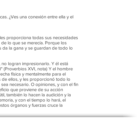
cas. ¿Ves una conexión entre ella y el
y les proporciona todas sus necesidades
s de lo que se merecía. Porque los
s da la gana y se guardan de todo lo
 no logran impresionarlo. Y él está
ad" (Proverbios XVI, nota) Y el hombre
echa física y mentalmente para el
 de ellos, y les proporcionó todo lo
sea necesario. O opiniones, y con el fin
eficio que proviene de su acción
il, también lo hacen la audición y la
emoria, y con el tiempo lo hará, el
estos órganos y fuerzas cruce la