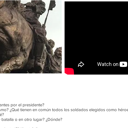
iantes por el presidente?
ísmo? ¿Qué tienen en común todos los soldados elegidos como héro
ué?
 batalla o en otro lugar? ¿Dónde?