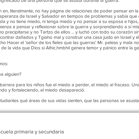
ignificado de una persona que se asusta durante la guerra.
en, literalmente, no hay página de relaciones de poder pensar en la 
 esperanza de Israel y Salvador en tiempos de problemas y sabía que
ida y no tiene miedo, ni tenga miedo y no pensar a su esposa e hijos
mienza a pensar y reflexionar sobre la guerra y sorprendiendo a sí mi
 precipitarse y no Tartzo de ellos ... y luchó con todo su corazón sin
ontrar dañados y Tgiaho mal y construir una casa justo en Israel y é
o Hacer el 'señor de los fieles que las guerras' Mr. peleas y mala no
de la vida que Dios sí Alhic.hmbhil genera temor y pánico entre la g
mos:
ba alguien?
arrera para los niños fue el miedo a perder, el miedo al fracaso. Un
do y fortaleciendo, el miedo desapareció.
udiantes qué áreas de sus vidas sienten, que las personas se asustan
cuela primaria y secundaria