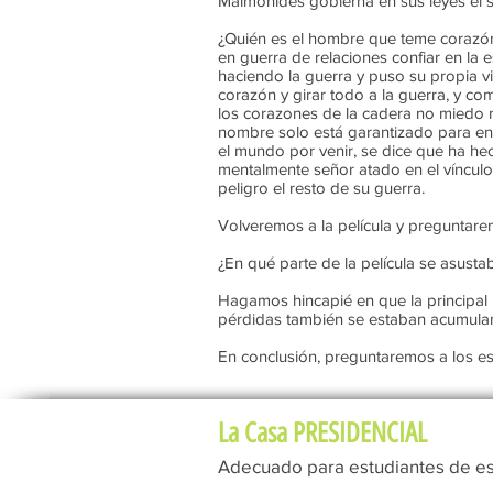
Maimónides gobierna en sus leyes el s
¿Quién es el hombre que teme corazón 
en guerra de relaciones confiar en la
haciendo la guerra y puso su propia v
corazón y girar todo a la guerra, y co
los corazones de la cadera no miedo no
nombre solo está garantizado para enc
el mundo por venir, se dice que ha hech
mentalmente señor atado en el vínculo 
peligro el resto de su guerra.
Volveremos a la película y preguntare
¿En qué parte de la película se asusta
Hagamos hincapié en que la principal b
pérdidas también se estaban acumulan
En conclusión, preguntaremos a los est
La Casa PRESIDENCIAL
Adecuado para estudiantes de es