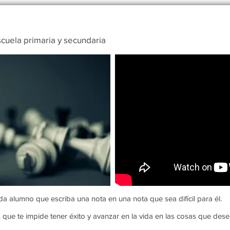
cuela primaria y secundaria
da alumno que escriba una nota en una nota que sea difícil para él.
s que te impide tener éxito y avanzar en la vida en las cosas que dese