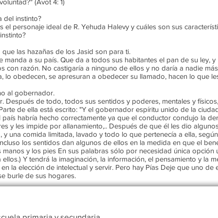
oluntad?" (Avot 4: 1)
 del instinto?
es el personaje ideal de R. Yehuda Halevy y cuáles son sus característi
instinto?
lo que las hazañas de los Jasid son para ti.
ue manda a su país. Que da a todos sus habitantes el pan de su ley, 
dos con razón. No castigaría a ninguno de ellos y no daría a nadie má
a, lo obedecen, se apresuran a obedecer su llamado, hacen lo que le
 no al gobernador.
or. Después de todo, todos sus sentidos y poderes, mentales y físicos,
Parte de ella está escrito: "Y el gobernador espíritu unido de la ciud
 país habría hecho correctamente ya que el conductor condujo la der
s y les impide por allanamiento,.. Después de que él les dio algunos
 y una comida limitada, lavado y todo lo que pertenecía a ella, según 
incluso los sentidos dan algunos de ellos en la medida en que el ben
as manos y los pies En sus palabras sólo por necesidad única opción út
a ellos.) Y tendrá la imaginación, la información, el pensamiento y la m
n la elección de intelectual y servir. Pero hay Pías Deje que uno de 
 se burle de sus hogares.
cuela primaria y secundaria